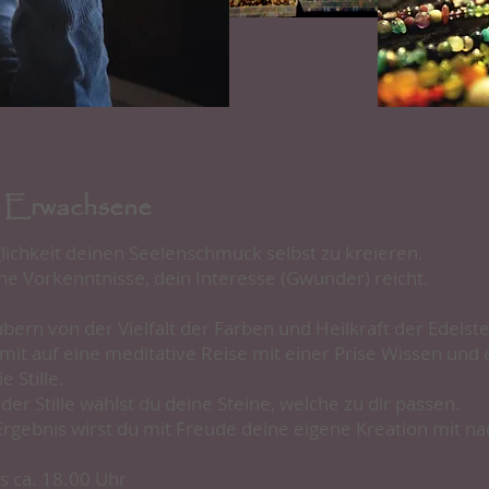
r Erwachsene
lichkeit deinen Seelenschmuck selbst zu kreieren.
ne Vorkenntnisse, dein Interesse (Gwunder) reicht.
bern von der Vielfalt der Farben und Heilkraft der Edelste
mit auf eine meditative Reise mit einer Prise Wissen un
e Stille.
er Stille wählst du deine Steine, welche zu dir passen.
Ergebnis wirst du mit Freude deine eigene Kreation mit 
s ca. 18.00 Uhr