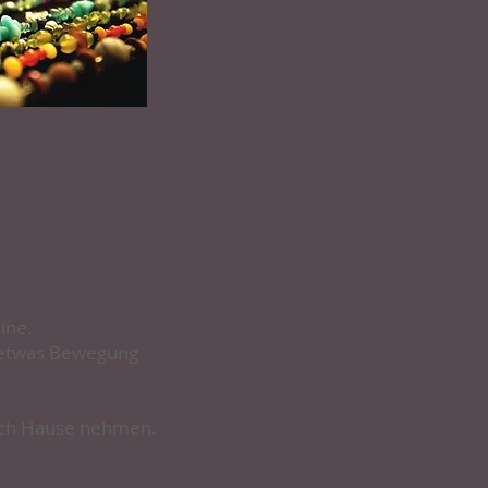
ine.
d etwas Bewegung
nach Hause nehmen.