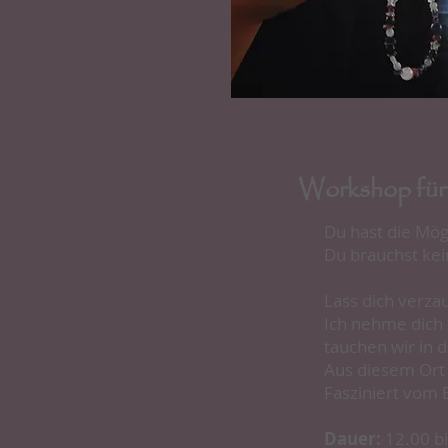
Workshop fü
Du hast die Mög
Du brauchst kei
Lass dich verzau
Ich nehme dich 
tauchen wir in di
Aus diesem Ort d
Fasziniert vom 
Dauer:
12.00 bi