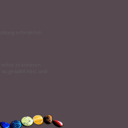
ldung erforderlich.
 selbst zu kreieren.
e du gewählt hast, und